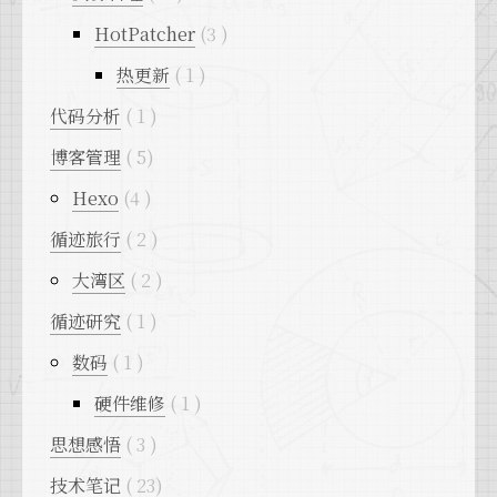
HotPatcher
3
热更新
1
代码分析
1
博客管理
5
Hexo
4
循迹旅行
2
大湾区
2
循迹研究
1
数码
1
硬件维修
1
思想感悟
3
技术笔记
23