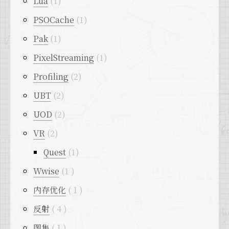
Lua
1
PSOCache
1
Pak
1
PixelStreaming
1
Profiling
2
UBT
2
UOD
2
VR
2
Quest
1
Wwise
1
内存优化
1
反射
4
图集
1