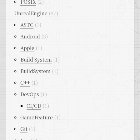
POSIX
2
UnrealEngine
87
ASTC
1
Android
3
Apple
1
Build System
1
BuildSystem
1
C++
1
DevOps
1
CI/CD
1
GameFeature
1
Git
1