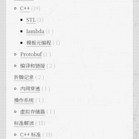
C++
19
STL
3
lambda
1
模板元编程
1
Protobuf
1
编译和链接
2
折腾记录
2
内网穿透
1
操作系统
1
虚拟存储器
1
标准解读
15
C++ 标准
13