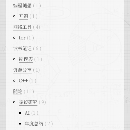
编程随想
1
开源
1
网络工具
4
tor
1
读书笔记
6
勘误表
1
资源分享
1
C++
1
随笔
11
循迹研究
9
AI
1
年度总结
2