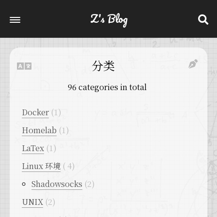
Z's Blog
分类
96 categories in total
Docker
1
Homelab
1
LaTex
1
Linux 环境
4
Shadowsocks
2
UNIX
2